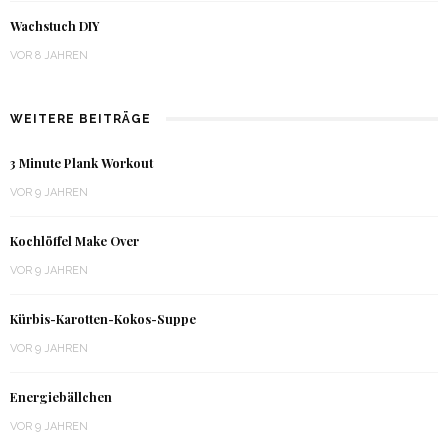
Wachstuch DIY
VOR 8 JAHREN
WEITERE BEITRÄGE
3 Minute Plank Workout
VOR 9 JAHREN
Kochlöffel Make Over
VOR 9 JAHREN
Kürbis-Karotten-Kokos-Suppe
VOR 9 JAHREN
Energiebällchen
VOR 9 JAHREN