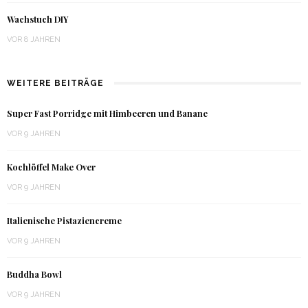
Wachstuch DIY
VOR 8 JAHREN
WEITERE BEITRÄGE
Super Fast Porridge mit Himbeeren und Banane
VOR 9 JAHREN
Kochlöffel Make Over
VOR 9 JAHREN
Italienische Pistaziencreme
VOR 9 JAHREN
Buddha Bowl
VOR 9 JAHREN