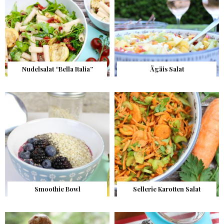
Nudelsalat “Bella Italia”
Ägäis Salat
Smoothie Bowl
Sellerie Karotten Salat